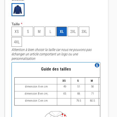
Taille
*
XS
S
M
L
XL
2XL
3XL
4XL
Attention à bien choisir la taille car nous ne pouvons pas
échanger un article comportant un logo ou une
personnalisation
Guide des tailles
XS
S
M
L
dimension A en cm
49
51
56
61
dimension B en cm;
65
68
71
74
dimension C en cm
79.5
80.5
82