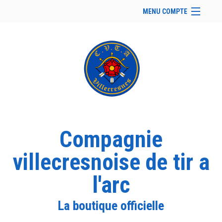
MENU COMPTE
Accueil
Retour à notre site
Facebook
Instagram
Se connecter
Panier (
vide
)
Compagnie
villecresnoise de tir a
l'arc
La boutique officielle